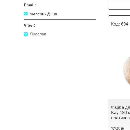
menchuk@i.ua
694
Ярослав
Фарба д
Kay 180 
платинов
338 ₴