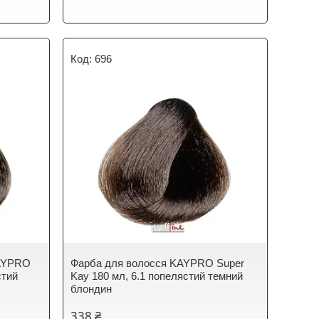
696
KAYPRO
Фарба для волосся KAYPRO Super
стий
Kay 180 мл, 6.1 попелястий темний
блондин
338 ₴