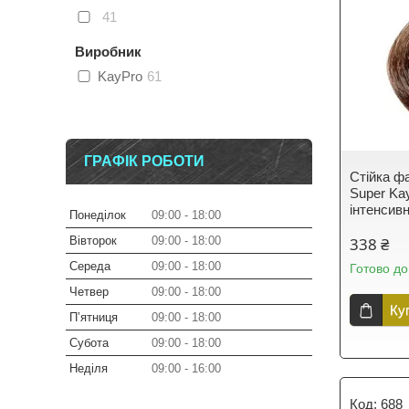
41
Виробник
KayPro
61
ГРАФІК РОБОТИ
Стійка ф
Super Ka
інтенсив
Понеділок
09:00
18:00
Вівторок
09:00
18:00
338 ₴
Середа
09:00
18:00
Готово до
Четвер
09:00
18:00
Ку
Пʼятниця
09:00
18:00
Субота
09:00
18:00
Неділя
09:00
16:00
688