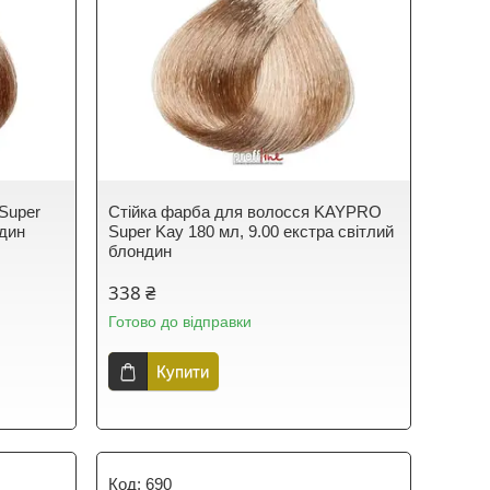
Super
Стійка фарба для волосся KAYPRO
ндин
Super Kay 180 мл, 9.00 екстра світлий
блондин
338 ₴
Готово до відправки
Купити
690