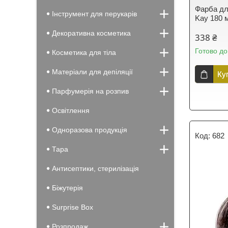
Фарба д
Інструмент для перукарів
Kay 180 м
Декоративна косметика
338 ₴
Готово до
Косметика для тіла
Матеріали для депіляції
Ку
Парфумерія на розпив
Освітлення
Одноразова продукція
682
Тара
Антисептики, стерилізація
Біжутерія
Surprise Box
Розпродаж