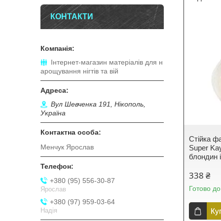
КОНТАКТИ
Інтернет-магазин матеріалів для н
арощування нігтів та вій
Вул Шевченка 191, Нікополь,
Україна
Стійка ф
Менчук Ярослав
Super Ka
блондин 
338 ₴
+380 (95) 556-30-87
Готово до
Ярослав
+380 (97) 959-03-64
Надія
Ку