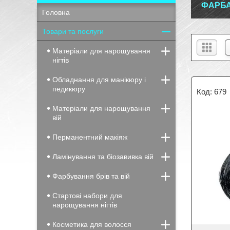
ФАРБА
Головна
Товари та послуги
Матеріали для нарощування
нігтів
Обладнання для манікюру і
педикюру
679
Матеріали для нарощування
вій
Перманентний макіяж
Ламінування та біозавивка вій
Фарбування брів та вій
Стартові набори для
нарощування нігтів
Косметика для волосся