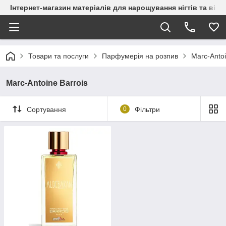
Інтернет-магазин матеріалів для нарощування нігтів та вій
Товари та послуги
Парфумерія на розпив
Marc-Antoi
Marc-Antoine Barrois
Сортування
0
Фільтри