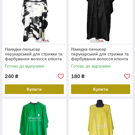
Накидка-пеньюар
Накидка-пеньюар
перукарський для стрижки та
перукарський для стрижки та
фарбування волосся клієнта
фарбування волосся клієнта
Ножиці барбера 120х130 см
Tony&Guy 102х97 см чорний
Готово до відправки
Готово до відправки
чорно-білий
240
180
₴
₴
Купити
Купити