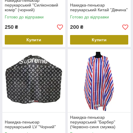
Накидка-пеньюар
перукарський "Силіконовий
Накидка-пеньюар
комір" (чорний)
перукарський Китай "Дівчина"
Готово до відправки
Готово до відправки
250
200
₴
₴
Купити
Купити
Накидка-пеньюар
Накидка-пеньюар
перукарський "Барбер"
перукарський LV "Чорний"
(Червоно-синя смужка)