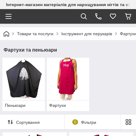
Інтернет-магазин матеріалів для нарощування нігтів та вій
Товари та послуги
Інструмент для перукарів
Фартухи
Фартухи та пеньюари
Пеньюари
Фартухи
Сортування
0
Фільтри