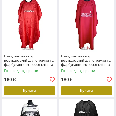
Накидка-пеньюар
Накидка-пеньюар
перукарський для стрижки та
перукарський для стрижки та
фарбування волосся клієнта
фарбування волосся клієнта
Tony&Guy 102х97 см
Schwarzkopf 130х140 см
Готово до відправки
Готово до відправки
червоний
червоний
180
180
₴
₴
Купити
Купити