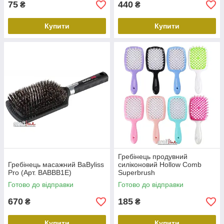
75
440
₴
₴
Купити
Купити
Гребінець продувний
Гребінець масажний BaByliss
силіконовий Hollow Comb
Pro (Арт. BABBB1E)
Superbrush
Готово до відправки
Готово до відправки
670
185
₴
₴
Купити
Купити