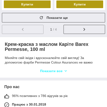
Купити
Купити
Показати ще
1
/ 4
Крем-краска з маслом Каріте Barex
Permesse, 100 ml
Міняйте свій імідж і вдосконалюйте свій вигляд! За
допомогою фарби Permesse Colour Asurances не важко
отримати будь-який колір і відтінок волосся. Дивовижний
Показати все
засіб — фарба для волосся Permesse — вся палітра,
поєднана з високою ефективністю та делікатністю. При
мінімальному змісті аміака палітра фарби для волосся
Permesse забезпечує ідеальне фарбування і 100% покриття
Про нас
сивини.
96% позитивних з 786 відгуків за рік
Комплекс пептидів у складі палітри фарби для волосся
Permesse — органічного походження. Це означає, що від
Працює з 30.01.2018
часу її нанесення фарб відновлює пошкоджені ділянки.