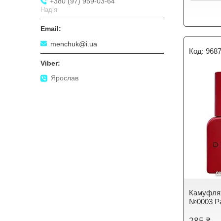
+380 (97) 959-03-64
Надія
menchuk@i.ua
968
Ярослав
Камуфляж
№0003 Pa
285 ₴