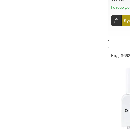
Готово до
Ку
969