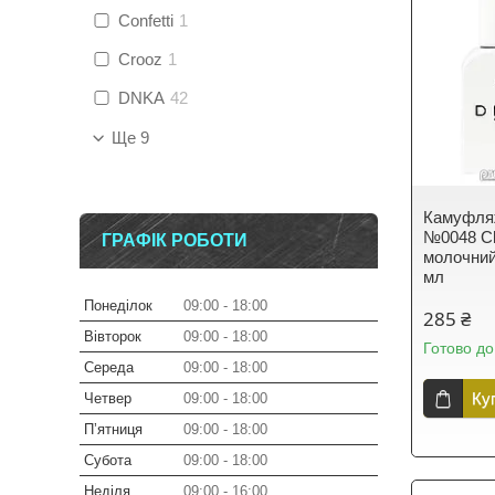
Confetti
1
Crooz
1
DNKA
42
Ще 9
Камуфляж
№0048 Ch
ГРАФІК РОБОТИ
молочний
мл
Понеділок
09:00
18:00
285 ₴
Вівторок
09:00
18:00
Готово до
Середа
09:00
18:00
Ку
Четвер
09:00
18:00
Пʼятниця
09:00
18:00
Субота
09:00
18:00
Неділя
09:00
16:00