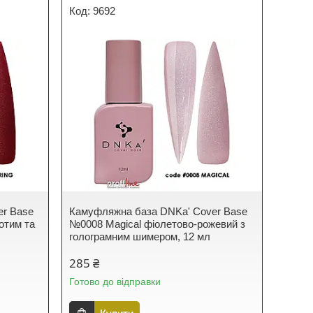
9692
er Base
Камуфляжна база DNKa' Cover Base
отим та
№0008 Magical фіолетово-рожевий з
голограмним шимером, 12 мл
285 ₴
Готово до відправки