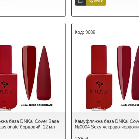
Купити
7
9688
на база DNKa' Cover Base
Камуфляжна база DNKa' Cov
ssionate бордовий, 12 мл
№0004 Sexy яскраво-червони
285 ₴