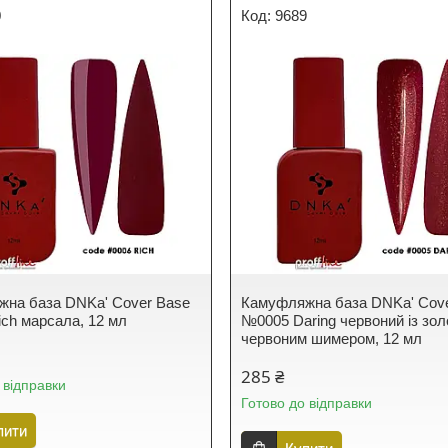
0
9689
на база DNKa' Cover Base
Камуфляжна база DNKa' Cov
ch марсала, 12 мл
№0005 Daring червоний із зол
червоним шимером, 12 мл
285 ₴
 відправки
Готово до відправки
пити