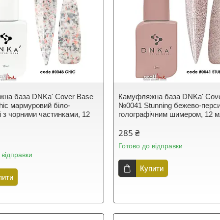
на база DNKa' Cover Base
Камуфляжна база DNKa' Cov
ic мармуровий біло-
№0041 Stunning бежево-перси
 з чорними частинками, 12
голографічним шимером, 12 
285 ₴
Готово до відправки
 відправки
Купити
пити