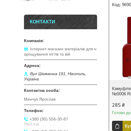
969
КОНТАКТИ
Інтернет-магазин матеріалів для н
арощування нігтів та вій
Вул Шевченка 191, Нікополь,
Україна
Камуфляж
№0006 Ri
Менчук Ярослав
285 ₴
Готово до
+380 (95) 556-30-87
Ярослав
Ку