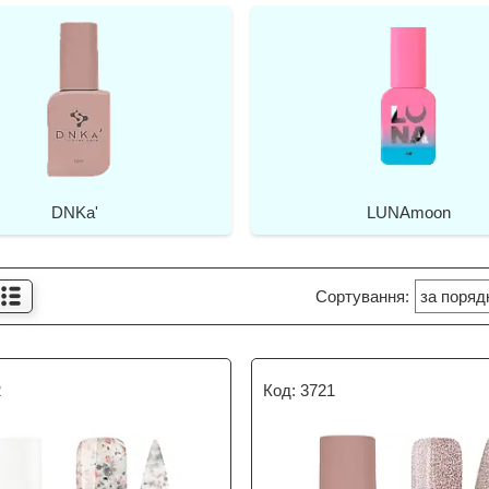
DNKa'
LUNAmoon
2
3721