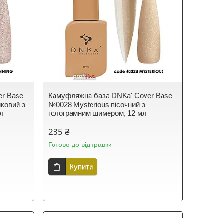
er Base
Камуфляжна база DNKa' Cover Base
ковий з
№0028 Mysterious пісочний з
мл
голограмним шимером, 12 мл
285 ₴
Готово до відправки
Купити