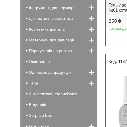
Гель-лак 
Інструмент для перукарів
№01 котя
Декоративна косметика
250 ₴
Готово до
Косметика для тіла
Матеріали для депіляції
Парфумерія на розпив
113
Освітлення
Одноразова продукція
Тара
Антисептики, стерилізація
Біжутерія
Surprise Box
Розпродаж