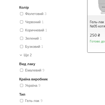
Колір
Фіолетовий
3
Червоний
1
Гель-лак 
№05 котя
Коричневий
1
250 ₴
Зелений
1
Готово до
Бузковий
1
Ще 2
Вид лаку
Емалевий
9
Країна виробник
Україна
9
Тип
Гель-лак
9