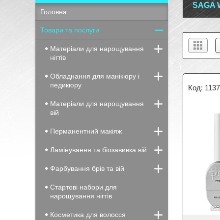
SAGA 
Головна
Товари та послуги
Матеріали для нарощування
нігтів
Обладнання для манікюру і
педикюру
113
Матеріали для нарощування
вій
Перманентний макіяж
Ламінування та біозавивка вій
Фарбування брів та вій
Стартові набори для
нарощування нігтів
Косметика для волосся