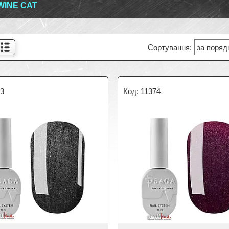
WINE CAT
73
11374