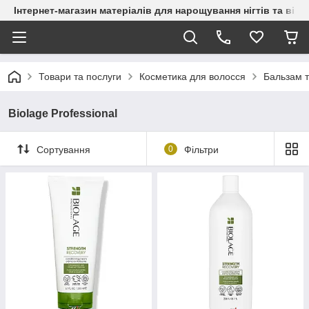
Інтернет-магазин матеріалів для нарощування нігтів та вій
Товари та послуги
Косметика для волосся
Бальзам т
Biolage Professional
Сортування
0
Фільтри