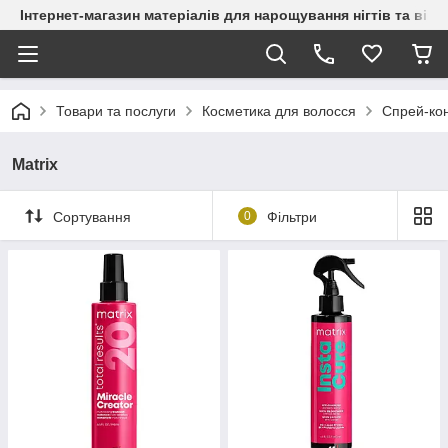
Інтернет-магазин матеріалів для нарощування нігтів та вій
Товари та послуги
Косметика для волосся
Спрей-ко
Matrix
Сортування
0
Фільтри