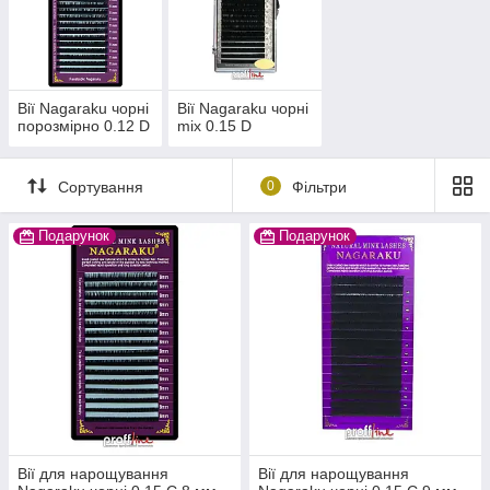
Вії Nagaraku чорні
Вії Nagaraku чорні
порозмірно 0.12 D
mix 0.15 D
Сортування
0
Фільтри
Подарунок
Подарунок
Вії для нарощування
Вії для нарощування