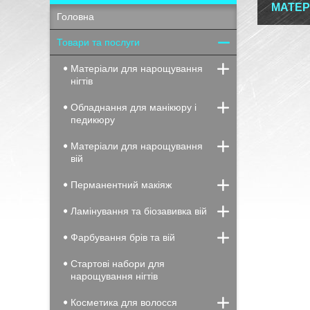
МАТЕР
Головна
Товари та послуги
Матеріали для нарощування
нігтів
Обладнання для манікюру і
педикюру
Матеріали для нарощування
вій
Перманентний макіяж
Ламінування та біозавивка вій
Фарбування брів та вій
Стартові набори для
нарощування нігтів
Косметика для волосся