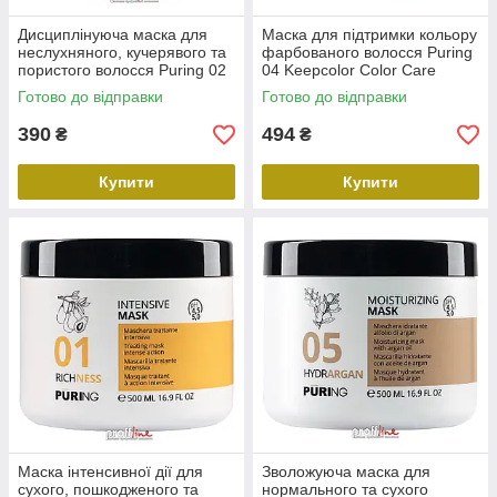
Дисциплінуюча маска для
Маска для підтримки кольору
неслухняного, кучерявого та
фарбованого волосся Puring
пористого волосся Puring 02
04 Keepcolor Color Care
Smooting Discipline Mask, 500
Mask, 500 мл
Готово до відправки
Готово до відправки
мл
390
494
₴
₴
Купити
Купити
Маска інтенсивної дії для
Зволожуюча маска для
сухого, пошкодженого та
нормального та сухого