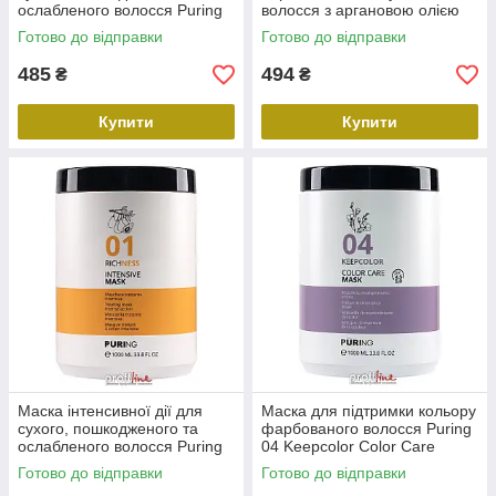
ослабленого волосся Puring
волосся з аргановою олією
01 Richness Intensive Mask,
Puring 05 Hydrargan
Готово до відправки
Готово до відправки
500 мл
Moisturizing Mask, 500 мл
485
494
₴
₴
Купити
Купити
Маска інтенсивної дії для
Маска для підтримки кольору
сухого, пошкодженого та
фарбованого волосся Puring
ослабленого волосся Puring
04 Keepcolor Color Care
01 Richness Intensive Mask,
Mask, 1000 мл
Готово до відправки
Готово до відправки
1000 мл