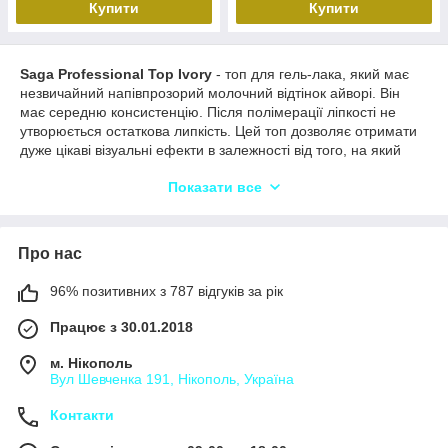
Купити
Купити
Saga Professional Top Ivory
- топ для гель-лака, який має
незвичайний напівпрозорий молочний відтінок айворі. Він
має середню консистенцію. Після полімерації ліпкості не
утворюється остаткова липкість. Цей топ дозволяє отримати
дуже цікаві візуальні ефекти в залежності від того, на який
колір гіль-лака його наносити:
Показати все
Прозоре нюдове, світле або пасте декоративне
покриття під цим топом стає ніжно-молодковим;
За допомогою декоративного покриття насиченого
Про нас
відтінку ви отримаєте ефект диму.
Щоб отримати молочний ефект, топ потрібно нанести одним
96% позитивних з 787 відгуків за рік
тонким шаром і полімеризувати 60 секунд. Для димчастого
ефекту час полімеризації становить 3 хвилини.
Працює з 30.01.2018
Важно!
Сила лампи повинна бути не нижче 48 Вт.
м. Нікополь
Вул Шевченка 191, Нікополь, Україна
Контакти