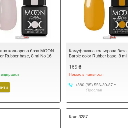
жна кольорова база MOON
Камуфляжна кольорова баз
lor Rubber base, 8 ml No 16
Barbie color Rubber base, 8 ml
165 ₴
 відправки
Немає в наявності
+380 (95) 556-30-87
пити
Ярослав
4
3287