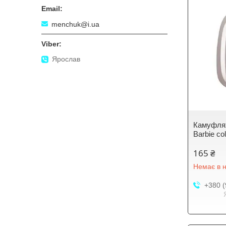
menchuk@i.ua
Ярослав
Камуфля
Barbie co
165 ₴
Немає в н
+380 (