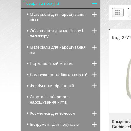
Товари та послуги
Матеріали для нарощування
нігтів
Обладнання для манікюру і
педикюру
327
Матеріали для нарощування
вій
Перманентний макіяж
Ламінування та біозавивка вій
Фарбування брів та вій
Стартові набори для
нарощування нігтів
Косметика для волосся
Камуфля
Інструмент для перукарів
Barbie co