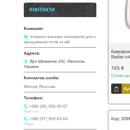
КОНТАКТИ
Інтернет-магазин матеріалів для н
арощування нігтів та вій
Камуфля
Barbie co
Вул Шевченка 191, Нікополь,
Україна
165 ₴
Готово до
Менчук Ярослав
Ку
+380 (95) 556-30-87
Ярослав
328
+380 (97) 959-03-64
Надія