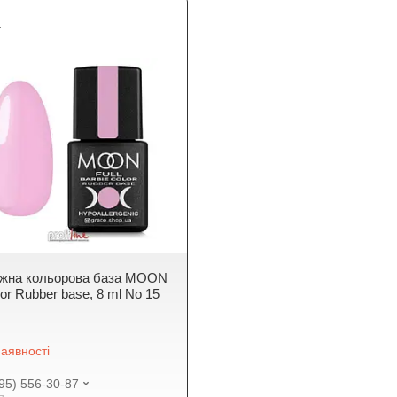
1
жна кольорова база MOON
lor Rubber base, 8 ml No 15
аявності
95) 556-30-87