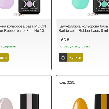
жна кольорова база MOON
Камуфляжна кольорова баз
lor Rubber base, 8 ml No 10
Barbie color Rubber base, 8 ml
165 ₴
 відправки
Готово до відправки
пити
Купити
2
3281