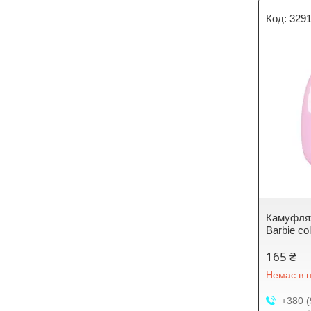
329
Камуфля
Barbie co
165 ₴
Немає в н
+380 (