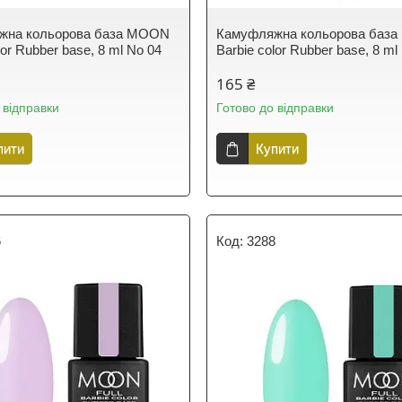
жна кольорова база MOON
Камуфляжна кольорова баз
lor Rubber base, 8 ml No 04
Barbie color Rubber base, 8 ml
165 ₴
 відправки
Готово до відправки
пити
Купити
6
3288