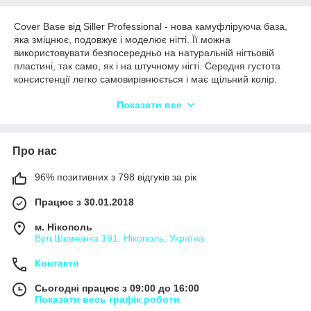
Cover Base від Siller Professional - нова камуфліруюча база,
яка зміцнює, подовжує і моделює нігті. Її можна
використовувати безпосередньо на натуральній нігтьовій
пластині, так само, як і на штучному нігті. Середня густота
консистенції легко самовирівнюється і має щільний колір.
Мінімальний вміст метилацита робить Cover Base
Показати все
максимально щадженою для нігтьової пластини!
Про нас
96% позитивних з 798 відгуків за рік
Працює з 30.01.2018
м. Нікополь
Вул Шевченка 191, Нікополь, Україна
Контакти
Сьогодні працює з 09:00 до 16:00
Показати весь графік роботи