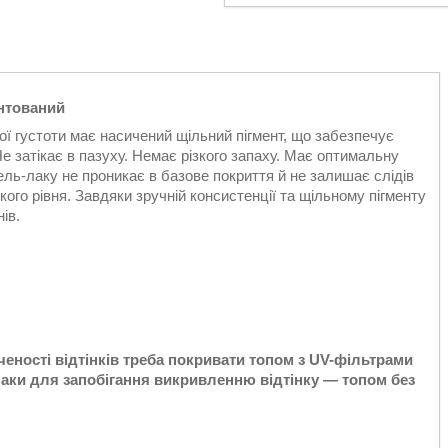
ентований
ї густоти має насичений щільний пігмент, що забезпечує
Не затікає в пазуху. Немає різкого запаху. Має оптимальну
ель-лаку не проникає в базове покриття й не залишає слідів
кого рівня. Завдяки зручній консистенції та щільному пігменту
ів.
ченості відтінків треба покривати топом з UV-фільтрами
ки для запобігання викривленню відтінку — топом без