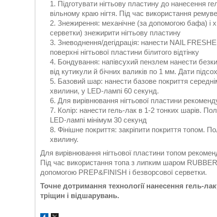
Підготувати нігтьову пластину до нанесення ге
вільному краю нігтя. Під час використання ремув
Знежирення: механічне (за допомогою бафа) і 
серветки) знежирити нігтьову пластину
Зневоднення/дегідрація: нанести NAIL FRESHER 
поверхні нігтьової пластини білитого відтінку
Бондування: напівсухий пензлем нанести безк
від кутикули й бічних валиків по 1 мм. Дати підсо
Базовий шар: нанести базове покриття середні
хвилини, у LED-лампі 60 секунд.
Для вирівнювання нігтьової пластини рекоменд
Колір: нанести гель-лак в 1-2 тонких шарів. По
LED-лампі мінімум 30 секунд
Фінішне покриття: закріпити покриття топом. П
хвилину.
Для вирівнювання нігтьової пластини топом рекоменд
Під час використання топа з липким шаром RUBBER 
допомогою PREP&FINISH і безворсової серветки.
Точне дотримання технології нанесення гель-лак
тріщин і відшарувань.