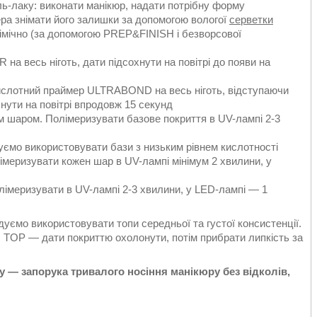
ль-лаку: виконати манікюр, надати потрібну форму
ера знімати його залишки за допомогою вологої
серветки
хімічно (за допомогою PREP&FINISH і безворсової
на весь ніготь, дати підсохнути на повітрі до появи на
ислотний праймер ULTRABOND на весь ніготь, відступаючи
хнути на повітрі впродовж 15 секунд
м шаром. Полімеризувати базове покриття в UV-лампі 2-3
уємо використовувати бази з низьким рівнем кислотності
лімеризувати кожен шар в UV-лампі мінімум 2 хвилини, у
олімеризувати в UV-лампі 2-3 хвилини, у LED-лампі — 1
уємо використовувати топи середньої та густої консистенції.
TOP — дати покриттю охолонути, потім прибрати липкість за
у — запорука тривалого носіння манікюру без відколів,