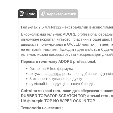
Опис
Характеристики
Гель-лак
7,5 мл №322 - екстра-білий високопігм
Високоякісний гель-лак ADORE professional середньо
рівномірне покриття нігтьової пластини в один шар. 
швидкість полімеризації в UV/LED лампах. Пігмент г
на нігтьовій пластині. Підходить для майстрів будь-я
гель-лак можна використовувати зокрема для дизайн
Переваги гель-лаку ADORE professional:
безпечна 9-free формула
актуальна
палітра
ретельно відібраних відтінків
3-етапне тестування продукту
сумісний із продукцією інших брендів
Світлі та яскраві гель-лаки для збереження наси
RUBBER TOP/STOP SCRATCH TOP, а темні гель-ла
UV-фільтрів TOP NO WIPE/LOCK IN TOP.
Технологія нанесення: