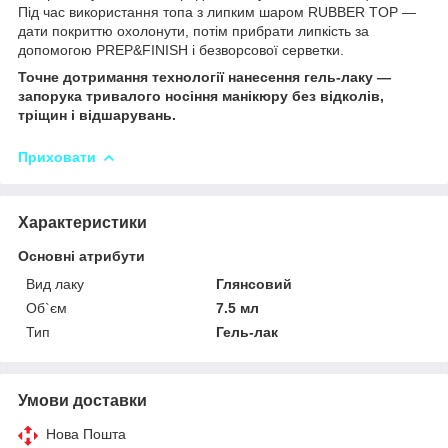
Під час використання топа з липким шаром RUBBER TOP —
дати покриттю охолонути, потім прибрати липкість за
допомогою PREP&FINISH і безворсової серветки.
Точне дотримання технології нанесення гель-лаку —
запорука тривалого носіння манікюру без відколів,
тріщин і відшарувань.
Приховати
Характеристики
Основні атрибути
Вид лаку
Глянсовий
Об`єм
7.5 мл
Тип
Гель-лак
Умови доставки
Нова Пошта