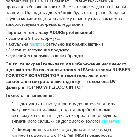
полімеризації в UV/LED лампах. Пігмент гель-лаку не
проникає в базове покриття й не залишає слідів на нігтьовій
пластині. Підходить для майстрів будь-якого рівня. Завдяки
зручній консистенції та щільному пігменту гель-лак можна
використовувати зокрема для дизайнів.
Переваги гель-лаку ADORE professional:
• безпечна 9-free формула
• актуальна
палітра
ретельно відібраних відтінків
• 3-етапне тестування продукту
• сумісний із продукцією інших брендів
Світлі та яскраві гель-лаки для збереження насиченості
відтінків треба покривати топом з UV-фільтрами RUBBER
TOP/STOP SCRATCH TOP, а темні гель-лаки для
запобігання викривленню відтінку — топом без UV-
фільтрів TOP NO WIPE/LOCK IN TOP.
Технологія нанесення:
Підготувати нігтьову пластину до нанесення гель-
лаку: виконати манікюр, надати потрібної форми
вільному краю нігтя. Під час використання ремувера
знімати його залишки за допомогою вологої
серветки
Знежирення: механічне (за допомогою бафа) і
хімічно (за допомогою PREP&FINISH і безворсової