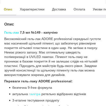
Опис
Характеристики
Доставка
Оплата
Умови п
Опис
Гель-лак
7,5 мл №149 - капучіно
Високоякісний гель-лак ADORE professional середньої густоти
має насичений щільний пігмент, що забезпечує рівномірне
покриття нігтьової пластини в один шар. Не затікає в пазуху.
Немає різкого запаху. Має оптимальну швидкість
полімеризації в UV/LED лампах. Пігмент гель-лаку не
проникає в базове покриття й не залишає слідів на нігтьовій
пластині. Підходить для майстрів будь-якого рівня. Завдяки
зручній консистенції та щільному пігменту гель-лак можна
використовувати зокрема для дизайнів.
Переваги гель-лаку ADORE professional:
безпечна 9-free формула
актуальна
палітра
ретельно відібраних відтінків
3-етапне тестування продукту