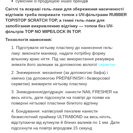
сумісний із продукцією інших брендів
Світлі та яскраві гель-лаки для збереження насиченості
відтінків треба покривати топом з UV-фільтрами RUBBER
TOP/STOP SCRATCH TOP, а темні гель-лаки для
запобігання викривленню відтінку — топом без UV-
фільтрів TOP NO WIPE/LOCK IN TOP.
Технологія нанесення:
Підготувати нігтьову пластину до нанесення гель-
лаку: виконати манікюр, надати потрібну форму
вільному краю нігтя. Під час використання ремувера
знімати його залишки за допомогою вологої
серветки
Знежирення: механічне (за допомогою бафа) і
хімічно (за допомогою PREP&FINISH і безворсової
серветки) знежирити нігтьову пластину
Зневоднення/дегідрація: нанести NAIL FRESHER на
весь ніготь, дати підсохнути на повітрі до появи на
поверхні нігтьової пластини білитого відтінку
Бондування: напівсухий пензлем нанести
безкислотний праймер ULTRABOND на весь ніготь,
відступаючи від кутикули й бічних валиків по 1 мм. Дати
підсохнути на повітрі впродовж 15 секунд