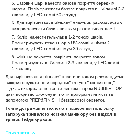
Базовий шар: нанести базове покриття середнім
шаром. Полімеризувати базове покриття в UV-лампі 2-3
хвилини, у LED-лампі 60 секунд.
Для вирівнювання нігтьової пластини рекомендуємо
використовувати бази з низьким рівнем кислотності
Колір: нанести гель-лак в 1-2 тонких шарів.
Полімеризувати кожен шар в UV-лампі мінімум 2
хвилини, у LED-лампі мінімум 30 секунд
Фінішне покриття: закріпити покриття топом.
Полімеризувати в UV-лампі 2-3 хвилини, у LED-лампі —
1 хвилину.
Для вирівнювання нігтьової пластини топом рекомендуємо
використовувати топи середньої та густої консистенції.
Під час використання топа з липким шаром RUBBER TOP —
дати покриттю охолонути, потім прибрати липкість за
допомогою PREP&FINISH і безворсової серветки.
Точне дотримання технології нанесення гель-лаку —
запорука тривалого носіння манікюру без відколів,
тріщин і відшарувань.
Приховати