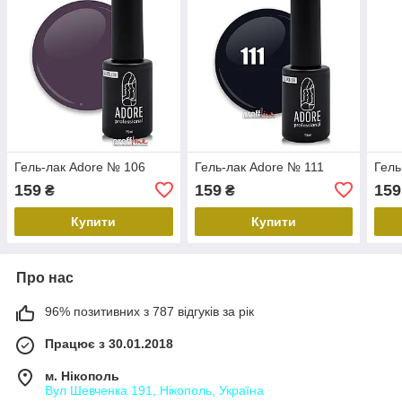
Гель-лак Adore № 106
Гель-лак Adore № 111
Гель
159
159
159
₴
₴
Купити
Купити
Про нас
96% позитивних з 787 відгуків за рік
Працює з 30.01.2018
м. Нікополь
Вул Шевченка 191, Нікополь, Україна