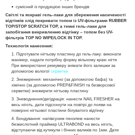
сумісний із продукцією інших брендів
Світлі та яскраві гель-лаки для збереження насиченості
відтінків слід покривати топом із UV-фільтрами RUBBER
TOP/STOP SCRATCH TOP, а темні гель-лаки для
запобігання викривленню відтінку – топом без UV-
фільтрів TOP NO WIPE/LOCK IN TOP.
Технологія нанесення:
Підготувати нігтьову пластину до гель-лаку: виконати
манікюр, надати потрібну форму вільному краю нігтя.
При використанні ремуверу знімати його залишки за
допомогою вологої
серветки
Знежирення: механічно (за допомогою бафа) та
хімічно (за допомогою PREP&FINISH та безворсової
серветки) знежирити нігтьову пластину
Зневоднення/дегідрація: нанести NAIL FRESHER на
весь ніготь, дати підсохнути на повітрі до появи на
поверхні нігтьової пластини білуватого відтінку
Бондування: напівсухим пензлем нанести
безкислотний праймер ULTRABOND на весь ніготь,
відступаючи від кутикули і бічних валиків по 1мм. Дати