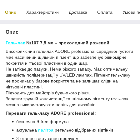
Опис
Характеристики
Доставка
Оплата
Умови п
Опис
Гель-лак
№107 7,5 мл –
прохолодний рожевий
Високоякісний гель-лак ADORE professional середньої густоти
має насичений щільний пігмент, що забезпечує рівномірне
покриття нігтьової пластини в один шар.
Не затікає до пазухи. Нема різкого запаху. Має оптимальну
швидкість полімеризації у UV/LED лампах. Пігмент гель-лаку
не проникає у базове покриття та не залишає сліди на
нігтьовій пластині.
Підходить для майстрів будь-якого рівня.
Завдяки зручній консистенції та щільному пігменту гель-лак
можна використовувати навіть для дизайнів.
Переваги гель-лаку ADORE professional:
безпечна 9-free формула
актуальна
палітра
ретельно відібраних відтінків
3-етапне тестування продукту