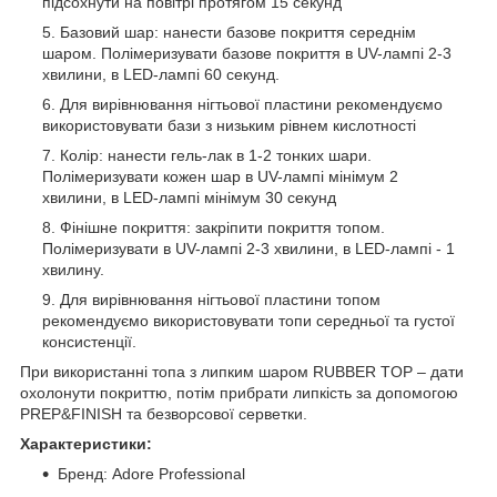
підсохнути на повітрі протягом 15 секунд
Базовий шар: нанести базове покриття середнім
шаром. Полімеризувати базове покриття в UV-лампі 2-3
хвилини, в LED-лампі 60 секунд.
Для вирівнювання нігтьової пластини рекомендуємо
використовувати бази з низьким рівнем кислотності
Колір: нанести гель-лак в 1-2 тонких шари.
Полімеризувати кожен шар в UV-лампі мінімум 2
хвилини, в LED-лампі мінімум 30 секунд
Фінішне покриття: закріпити покриття топом.
Полімеризувати в UV-лампі 2-3 хвилини, в LED-лампі - 1
хвилину.
Для вирівнювання нігтьової пластини топом
рекомендуємо використовувати топи середньої та густої
консистенції.
При використанні топа з липким шаром RUBBER TOP – дати
охолонути покриттю, потім прибрати липкість за допомогою
PREP&FINISH та безворсової серветки.
Характеристики:
Бренд: Adore Professional