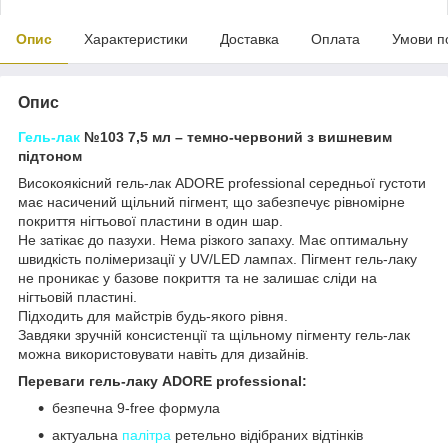
Опис
Характеристики
Доставка
Оплата
Умови п
Опис
Гель-лак
№103 7,5 мл –
темно-червоний з вишневим
підтоном
Високоякісний гель-лак ADORE professional середньої густоти
має насичений щільний пігмент, що забезпечує рівномірне
покриття нігтьової пластини в один шар.
Не затікає до пазухи. Нема різкого запаху. Має оптимальну
швидкість полімеризації у UV/LED лампах. Пігмент гель-лаку
не проникає у базове покриття та не залишає сліди на
нігтьовій пластині.
Підходить для майстрів будь-якого рівня.
Завдяки зручній консистенції та щільному пігменту гель-лак
можна використовувати навіть для дизайнів.
Переваги гель-лаку ADORE professional:
безпечна 9-free формула
актуальна
палітра
ретельно відібраних відтінків