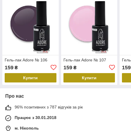
Гель-лак Adore № 106
Гель-лак Adore № 107
Гель
159
159
159
₴
₴
Купити
Купити
Про нас
96% позитивних з 787 відгуків за рік
Працює з 30.01.2018
м. Нікополь