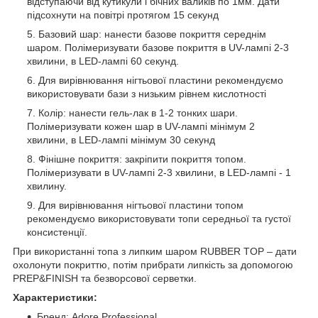
відступаючи від кутикули і бічних валиків по 1мм. Дати
підсохнути на повітрі протягом 15 секунд
Базовий шар: нанести базове покриття середнім
шаром. Полімеризувати базове покриття в UV-лампі 2-3
хвилини, в LED-лампі 60 секунд.
Для вирівнювання нігтьової пластини рекомендуємо
використовувати бази з низьким рівнем кислотності
Колір: нанести гель-лак в 1-2 тонких шари.
Полімеризувати кожен шар в UV-лампі мінімум 2
хвилини, в LED-лампі мінімум 30 секунд
Фінішне покриття: закріпити покриття топом.
Полімеризувати в UV-лампі 2-3 хвилини, в LED-лампі - 1
хвилину.
Для вирівнювання нігтьової пластини топом
рекомендуємо використовувати топи середньої та густої
консистенції.
При використанні топа з липким шаром RUBBER TOP – дати
охолонути покриттю, потім прибрати липкість за допомогою
PREP&FINISH та безворсової серветки.
Характеристики:
Бренд: Adore Professional