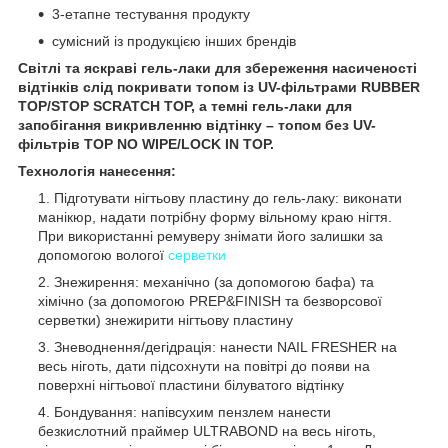
3-етапне тестування продукту
сумісний із продукцією інших брендів
Світлі та яскраві гель-лаки для збереження насиченості
відтінків слід покривати топом із UV-фільтрами RUBBER
TOP/STOP SCRATCH TOP, а темні гель-лаки для
запобігання викривленню відтінку – топом без UV-
фільтрів TOP NO WIPE/LOCK IN TOP.
Технологія нанесення:
Підготувати нігтьову пластину до гель-лаку: виконати
манікюр, надати потрібну форму вільному краю нігтя.
При використанні ремуверу знімати його залишки за
допомогою вологої
серветки
Знежирення: механічно (за допомогою бафа) та
хімічно (за допомогою PREP&FINISH та безворсової
серветки) знежирити нігтьову пластину
Зневоднення/дегідрація: нанести NAIL FRESHER на
весь ніготь, дати підсохнути на повітрі до появи на
поверхні нігтьової пластини білуватого відтінку
Бондування: напівсухим пензлем нанести
безкислотний праймер ULTRABOND на весь ніготь,