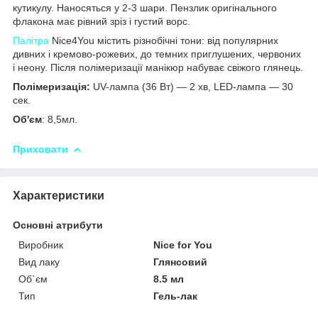
кутикулу. Наносяться у 2-3 шари. Пензлик оригінального
флакона має рівний зріз і густий ворс.
Палітра
Nice4You містить різнобічні тони: від популярних
дивних і кремово-рожевих, до темних приглушених, червоних
і неону. Після полімеризації манікюр набуває свіжого глянець.
Полімеризація:
UV-лампа (36 Вт) — 2 хв, LED-лампа — 30
сек.
Об'єм
: 8,5мл.
Приховати
Характеристики
Основні атрибути
Виробник
Nice for You
Вид лаку
Глянсовий
Об`єм
8.5 мл
Тип
Гель-лак