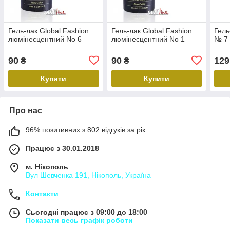
Гель-лак Global Fashion
Гель-лак Global Fashion
Гель
люмінесцентний No 6
люмінесцентний No 1
№ 7
90
90
129
₴
₴
Купити
Купити
Про нас
96% позитивних з 802 відгуків за рік
Працює з 30.01.2018
м. Нікополь
Вул Шевченка 191, Нікополь, Україна
Контакти
Сьогодні працює з 09:00 до 18:00
Показати весь графік роботи