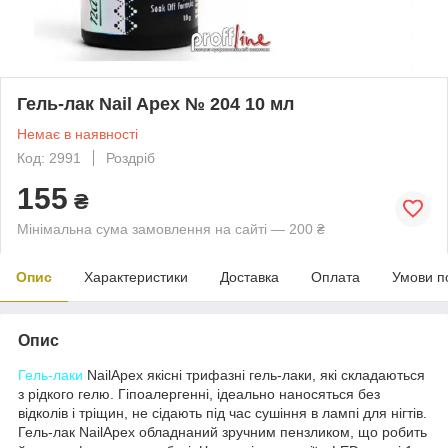
Гель-лак Nail Apex № 204 10 мл
Немає в наявності
Код: 2991
Роздріб
155
₴
Мінімальна сума замовлення на сайті — 200 ₴
Опис
Характеристики
Доставка
Оплата
Умови п
Опис
Гель-лаки
NailApex якісні трифазні гель-лаки, які складаються
з рідкого гелю. Гіпоалергенні, ідеально наносяться без
відколів і тріщин, не сідають під час сушіння в лампі для нігтів.
Гель-лак NailApex обладнаний зручним пензликом, що робить