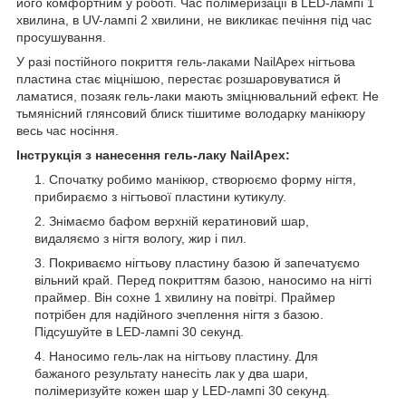
його комфортним у роботі. Час полімеризації в LED-лампі 1
хвилина, в UV-лампі 2 хвилини, не викликає печіння під час
просушування.
У разі постійного покриття гель-лаками NailApex нігтьова
пластина стає міцнішою, перестає розшаровуватися й
ламатися, позаяк гель-лаки мають зміцнювальний ефект. Не
тьмянісний глянсовий блиск тішитиме володарку манікюру
весь час носіння.
Інструкція з нанесення гель-лаку NailApex:
Спочатку робимо манікюр, створюємо форму нігтя,
прибираємо з нігтьової пластини кутикулу.
Знімаємо бафом верхній кератиновий шар,
видаляємо з нігтя вологу, жир і пил.
Покриваємо нігтьову пластину базою й запечатуємо
вільний край. Перед покриттям базою, наносимо на нігті
праймер. Він сохне 1 хвилину на повітрі. Праймер
потрібен для надійного зчеплення нігтя з базою.
Підсушуйте в LED-лампі 30 секунд.
Наносимо гель-лак на нігтьову пластину. Для
бажаного результату нанесіть лак у два шари,
полімеризуйте кожен шар у LED-лампі 30 секунд.