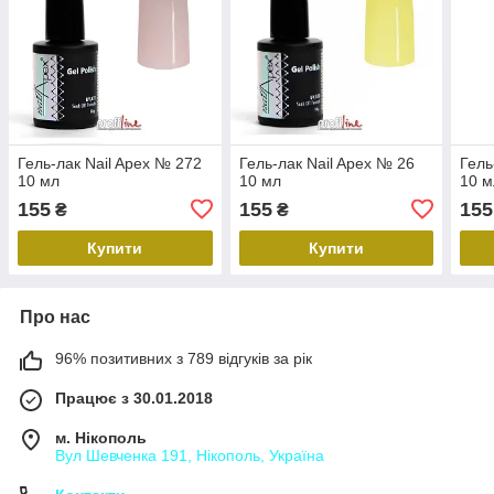
Гель-лак Nail Apex № 272
Гель-лак Nail Apex № 26
Гель
10 мл
10 мл
10 м
155
155
155
₴
₴
Купити
Купити
Про нас
96% позитивних з 789 відгуків за рік
Працює з 30.01.2018
м. Нікополь
Вул Шевченка 191, Нікополь, Україна