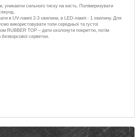
, уникаючи сильного тиску на кисть. Полімеризувати
секунд.
ати в UV-лампі 2-3 хвилини, в LED-лампі - 1 хвилину. Для
ємо використовувати топи середньої та густої
аром RUBBER TOP – дати охолонути покриттю, потім
 безворсової серветки.