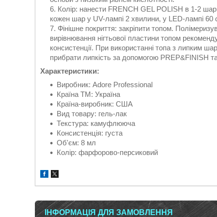
Колір: нанести FRENCH GEL POLISH в 1-2 шари
кожен шар у UV-лампі 2 хвилини, у LED-лампі 60 
Фінішне покриття: закріпити топом. Полімеризув
вирівнювання нігтьової пластини топом рекоменду
консистенції. При використанні топа з липким ш
прибрати липкість за допомогою PREP&FINISH та
Характеристики:
Виробник: Adore Professional
Країна ТМ: Україна
Країна-виробник: США
Вид товару: гель-лак
Текстура: камуфлююча
Консистенція: густа
Об'єм: 8 мл
Колір: фарфорово-персиковий
ІНФОРМАЦІЯ ДЛЯ ЗАМОВЛЕННЯ