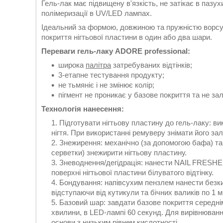
Гель-лак має підвищену в'язкість, не затікає в пазу
полімеризації в UV/LED лампах.
Ідеальний за формою, довжиною та пружністю ворсу
покриття нігтьової пластини в один або два шари.
Переваги гель-лаку ADORE professional:
широка
палітра
затребуваних відтінків;
3-етапне тестування продукту;
не тьмяніє і не змінює колір;
пігмент не проникає у базове покриття та не зал
Технологія нанесення:
Підготувати нігтьову пластину до гель-лаку: в
нігтя. При використанні ремуверу знімати його з
Знежирення: механічно (за допомогою бафа) та
серветки) знежирити нігтьову пластину.
Зневоднення/дегідрація: нанести NAIL FRESHER 
поверхні нігтьової пластини білуватого відтінку.
Бондування: напівсухим пензлем нанести безк
відступаючи від кутикули та бічних валиків по 1 
Базовий шар: завдати базове покриття середні
хвилини, в LED-лампі 60 секунд. Для вирівнюван
основи з низьким рівнем кислотності.