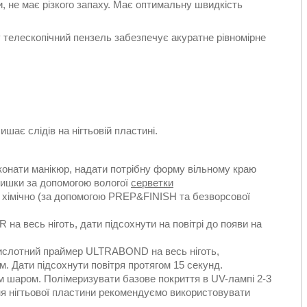
хи, не має різкого запаху. Має оптимальну швидкість
 телескопічний пензель забезпечує акуратне рівномірне
ишає слідів на нігтьовій пластині.
иконати манікюр, надати потрібну форму вільному краю
алишки за допомогою вологої
серветки
 хімічно (за допомогою PREP&FINISH та безворсової
на весь ніготь, дати підсохнути на повітрі до появи на
ислотний праймер ULTRABOND на весь ніготь,
мм. Дати підсохнути повітря протягом 15 секунд.
м шаром. Полімеризувати базове покриття в UV-лампі 2-3
ня нігтьової пластини рекомендуємо використовувати