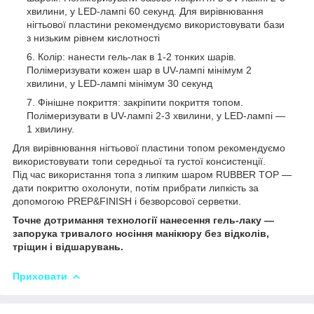
хвилини, у LED-лампі 60 секунд. Для вирівнювання
нігтьової пластини рекомендуємо використовувати бази
з низьким рівнем кислотності
Колір: нанести гель-лак в 1-2 тонких шарів.
Полімеризувати кожен шар в UV-лампі мінімум 2
хвилини, у LED-лампі мінімум 30 секунд
Фінішне покриття: закріпити покриття топом.
Полімеризувати в UV-лампі 2-3 хвилини, у LED-лампі —
1 хвилину.
Для вирівнювання нігтьової пластини топом рекомендуємо
використовувати топи середньої та густої консистенції.
Під час використання топа з липким шаром RUBBER TOP —
дати покриттю охолонути, потім прибрати липкість за
допомогою PREP&FINISH і безворсової серветки.
Точне дотримання технології нанесення гель-лаку —
запорука тривалого носіння манікюру без відколів,
тріщин і відшарувань.
Приховати