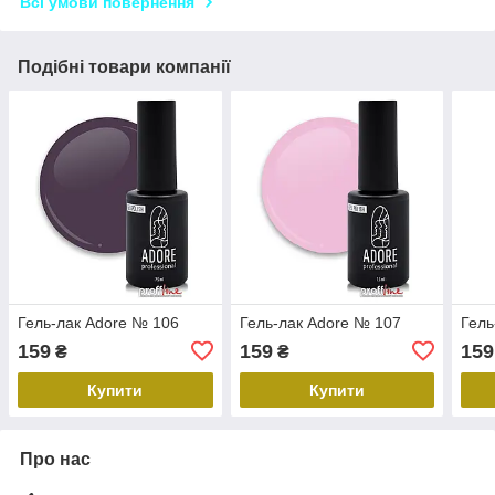
Всі умови повернення
Подібні товари компанії
Гель-лак Adore № 106
Гель-лак Adore № 107
Гель
159
159
159
₴
₴
Купити
Купити
Про нас