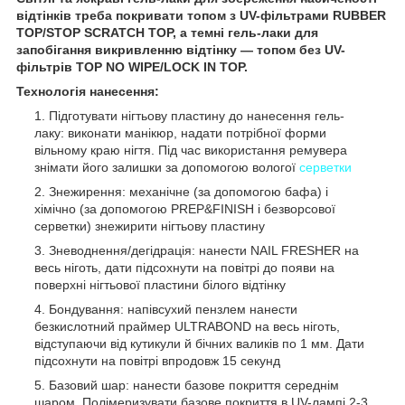
відтінків треба покривати топом з UV-фільтрами RUBBER
TOP/STOP SCRATCH TOP, а темні гель-лаки для
запобігання викривленню відтінку — топом без UV-
фільтрів TOP NO WIPE/LOCK IN TOP.
Технологія нанесення:
Підготувати нігтьову пластину до нанесення гель-
лаку: виконати манікюр, надати потрібної форми
вільному краю нігтя. Під час використання ремувера
знімати його залишки за допомогою вологої
серветки
Знежирення: механічне (за допомогою бафа) і
хімічно (за допомогою PREP&FINISH і безворсової
серветки) знежирити нігтьову пластину
Зневоднення/дегідрація: нанести NAIL FRESHER на
весь ніготь, дати підсохнути на повітрі до появи на
поверхні нігтьової пластини білого відтінку
Бондування: напівсухий пензлем нанести
безкислотний праймер ULTRABOND на весь ніготь,
відступаючи від кутикули й бічних валиків по 1 мм. Дати
підсохнути на повітрі впродовж 15 секунд
Базовий шар: нанести базове покриття середнім
шаром. Полімеризувати базове покриття в UV-лампі 2-3