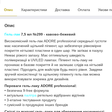
Опис
Характеристики
Доставка
Оплата
Умови п
Опис
Гель-лак
7,5 мл №299 - кавово-бежевий
Високоякісний гель-лак ADORE professional середньої густоти
має насичений щільний пігмент, що забезпечує рівномірне
покриття нігтьової пластини в один шар. Не затікає в пазуху.
Немає різкого запаху. Має оптимальну швидкість
полімеризації в UV/LED лампах. Пігмент гель-лаку не
проникає в базове покриття й не залишає слідів на нігтьовій
пластині. Підходить для майстрів будь-якого рівня. Завдяки
зручній консистенції та щільному пігменту гель-лак можна
використовувати зокрема для дизайнів.
Переваги гель-лаку ADORE professional:
• безпечна 9-free формула
• актуальна
палітра
ретельно відібраних відтінків
• 3-етапне тестування продукту
• сумісний із продукцією інших брендів
Світлі та яскраві гель-лаки для збереження насиченості