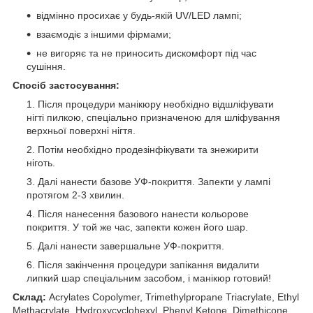
відмінно просихає у будь-якій UV/LED лампі;
взаємодіє з іншими фірмами;
не вигоряє та не приносить дискомфорт під час
сушіння.
Спосіб застосування:
Після процедури манікюру необхідно відшліфувати
нігті пилкою, спеціально призначеною для шліфування
верхньої поверхні нігтя.
Потім необхідно продезінфікувати та знежирити
ніготь.
Далі нанести базове УФ-покриття. Запекти у лампі
протягом 2-3 хвилин.
Після нанесення базового нанести кольорове
покриття. У той же час, запекти кожен його шар.
Далі нанести завершальне УФ-покриття.
Після закінчення процедури запікання видалити
липкий шар спеціальним засобом, і манікюр готовий!
Склад:
Acrylates Copolymer, Trimethylpropane Triacrylate, Ethyl
Methacrylate, Hydroxycyclohexyl, Phenyl Ketone, Dimethicone,