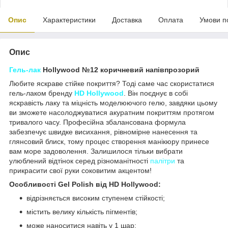
Опис
Характеристики
Доставка
Оплата
Умови п
Опис
Гель-лак
Hollywood №12 коричневий напівпрозорий
Любите яскраве стійке покриття? Тоді саме час скористатися
гель-лаком бренду
HD Hollywood
. Він поєднує в собі
яскравість лаку та міцність моделюючого гелю, завдяки цьому
ви зможете насолоджуватися акуратним покриттям протягом
тривалого часу. Професійна збалансована формула
забезпечує швидке висихання, рівномірне нанесення та
глянсовий блиск, тому процес створення манікюру принесе
вам море задоволення. Залишилося тільки вибрати
улюблений відтінок серед різноманітності
палітри
та
прикрасити свої руки соковитим акцентом!
Особливості Gel Polish від HD Hollywood:
відрізняється високим ступенем стійкості;
містить велику кількість пігментів;
може наноситися навіть у 1 шар;