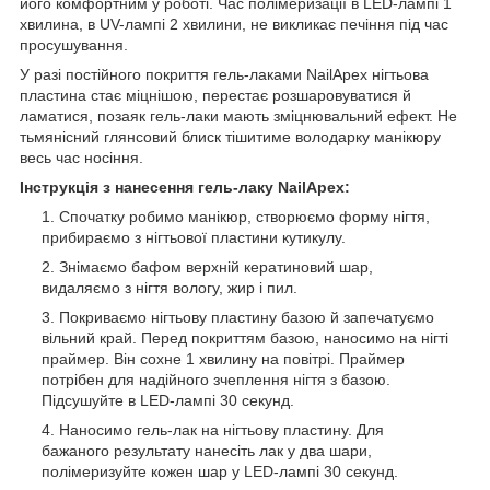
його комфортним у роботі. Час полімеризації в LED-лампі 1
хвилина, в UV-лампі 2 хвилини, не викликає печіння під час
просушування.
У разі постійного покриття гель-лаками NailApex нігтьова
пластина стає міцнішою, перестає розшаровуватися й
ламатися, позаяк гель-лаки мають зміцнювальний ефект. Не
тьмянісний глянсовий блиск тішитиме володарку манікюру
весь час носіння.
Інструкція з нанесення гель-лаку NailApex:
Спочатку робимо манікюр, створюємо форму нігтя,
прибираємо з нігтьової пластини кутикулу.
Знімаємо бафом верхній кератиновий шар,
видаляємо з нігтя вологу, жир і пил.
Покриваємо нігтьову пластину базою й запечатуємо
вільний край. Перед покриттям базою, наносимо на нігті
праймер. Він сохне 1 хвилину на повітрі. Праймер
потрібен для надійного зчеплення нігтя з базою.
Підсушуйте в LED-лампі 30 секунд.
Наносимо гель-лак на нігтьову пластину. Для
бажаного результату нанесіть лак у два шари,
полімеризуйте кожен шар у LED-лампі 30 секунд.