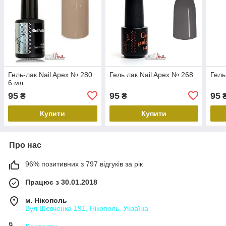
Гель-лак Nail Apex № 280
Гель лак Nail Apex № 268
Гель
6 мл
95
95
95
₴
₴
Купити
Купити
Про нас
96% позитивних з 797 відгуків за рік
Працює з 30.01.2018
м. Нікополь
Вул Шевченка 191, Нікополь, Україна