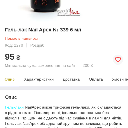
Гель-лак Nail Apex № 339 6 мл
Немає в наявності
Код: 2278
Роздріб
95
₴
Мінімальна сума замовлення на сайті — 200 ₴
Опис
Характеристики
Доставка
Оплата
Умови п
Опис
Гель-лаки
NailApex якісні трифазні гель-лаки, які складаються
з рідкого гелю. Гіпоалергенні, ідеально наносяться без
відколів і тріщин, не сідають під час сушіння в лампі для нігтів.
Гель-лак NailApex обладнаний зручним пензликом, що робить