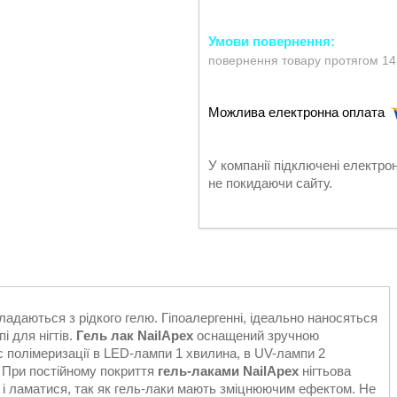
повернення товару протягом 14
У компанії підключені електро
не покидаючи сайту.
складаються з рідкого гелю. Гіпоалергенні, ідеально наносяться
і для нігтів.
Гель лак NailApex
оснащений зручною
с полімеризації в LED-лампи 1 хвилина, в UV-лампи 2
. При постійному покриття
гель-лаками NailApex
нігтьова
і ламатися, так як гель-лаки мають зміцнюючим ефектом. Не