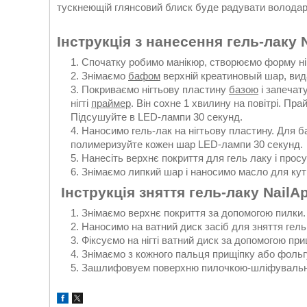
тускнеющій глянсовий блиск буде радувати володар
Інструкція з нанесення гель-лаку
Спочатку робимо манікюр, створюємо форму нігт
Знімаємо
бафом
верхній креатиновый шар, видал
Покриваємо нігтьову пластину
базою
і запечат
нігті
праймер
. Він сохне 1 хвилину на повітрі. Пр
Підсушуйте в LED-лампи 30 секунд.
Наносимо гель-лак на нігтьову пластину. Для б
полимеризуйте кожен шар LED-лампи 30 секунд.
Нанесіть верхнє покриття для гель лаку і просу
Знімаємо липкий шар і наносимо масло для кут
Інструкція зняття гель-лаку NailA
Знімаємо верхнє покриття за допомогою пилки.
Наносимо на ватний диск засіб для зняття гель
Фіксуємо на нігті ватний диск за допомогою при
Знімаємо з кожного пальця прищіпку або фольг
Зашлифовуем поверхню пилочкою-шліфувальн