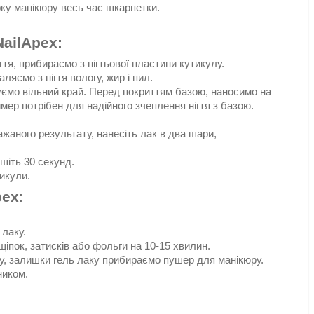
ку манікюру весь час шкарпетки.
NailApex
:
я, прибираємо з нігтьової пластини кутикулу.
яємо з нігтя вологу, жир і пил.
уємо вільний край. Перед покриттям базою, наносимо на
аймер потрібен для надійного зчеплення нігтя з базою.
ажаного результату, нанесіть лак в два шари,
шіть 30 секунд.
икули.
pex
:
 лаку.
щіпок, затисків або фольги на 10-15 хвилин.
у, залишки гель лаку прибираємо пушер для манікюру.
иком.