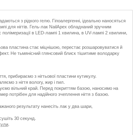
ладаються з рідкого гелю. Гіпоалергенні, ідеально наносяться
лампі для нігтів. Гель-лак NailApex обладнаний зручним
 полімеризації в LED-лампі 1 хвилина, в UV-лампі 2 хвилини,
гтьова пластина стає міцнішою, перестає розшаровуватися й
фект. Не тьмянісний глянсовий блиск тішитиме володарку
я, прибираємо з нігтьової пластини кутикулу.
яємо з нігтя вологу, жир і пил.
уємо вільний край. Перед покриттям базою, наносимо на
аймер потрібен для надійного зчеплення нігтя з базою.
ажаного результату нанесіть лак у два шари,
сушіть 30 секунд.
кули
.