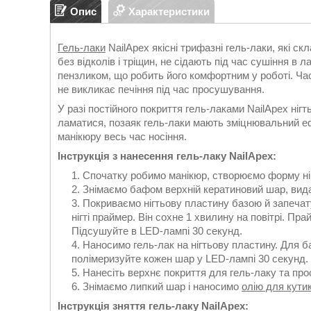
Опис
Характеристики
Гель-лаки
NailApex якісні трифазні гель-лаки, які ск
без відколів і тріщин, не сідають під час сушіння в 
пензликом, що робить його комфортним у роботі. Час
не викликає печіння під час просушування.
У разі постійного покриття гель-лаками NailApex ні
ламатися, позаяк гель-лаки мають зміцнювальний е
манікюру весь час носіння.
Інструкція з нанесення гель-лаку NailApex:
Спочатку робимо манікюр, створюємо форму нігт
Знімаємо бафом верхній кератиновий шар, видал
Покриваємо нігтьову пластину базою й запечат
нігті праймер. Він сохне 1 хвилину на повітрі. Пр
Підсушуйте в LED-лампі 30 секунд.
Наносимо гель-лак на нігтьову пластину. Для б
полімеризуйте кожен шар у LED-лампі 30 секунд.
Нанесіть верхнє покриття для гель-лаку та про
Знімаємо липкий шар і наносимо
олію для кути
Інструкція зняття гель-лаку NailApex: